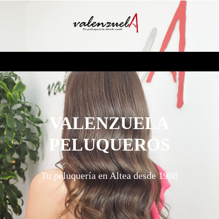
VALENZUELA
PELUQUEROS
Tu
peluquería
en Altea desde 1988