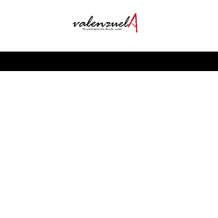
VALENZUELA
PELUQUEROS
Tu
peluquería
en Altea desde 1988