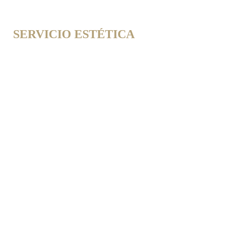
d41e1c66-789d-4d07-a6cb-76d5e215fdd1
SERVICIO ESTÉTICA